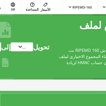
RIPEMD-160
المساعدة
AR
الأسعار
 لملف
تحويل
إلى
...
يمكنك مع أداة التحويل المجانية توليد تجزئة الهاش RIPEMD 160 بت
شاء المجموع الاختياري لملف
الهاش RIPEMD-160. كما يمكنك بشكل اختياري حساب HMAC لزيادة