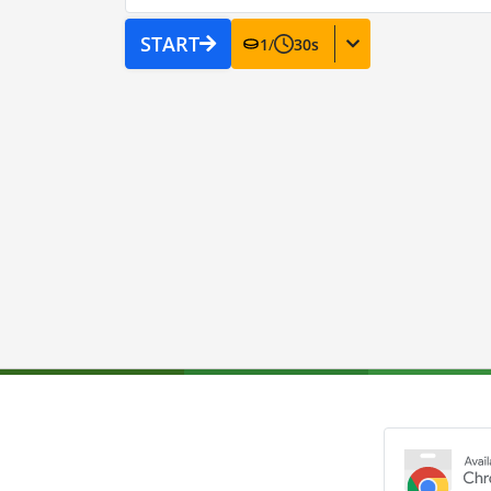
START
1
/
30
s