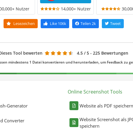
00,000+ Nutzer
14,000+ Nutzer
30,00
Lesezeichen
Like
106k
Teilen
2k
Tweet
Dieses Tool bewerten
4.5
/ 5 - 225 Bewertungen
ssen mindestens 1 Datei konvertieren und herunterladen, um Feedback zu g
Online Screenshot Tools
sh-Generator
Website als PDF speicher
Website Screenshot als JP
ld Converter
speichern