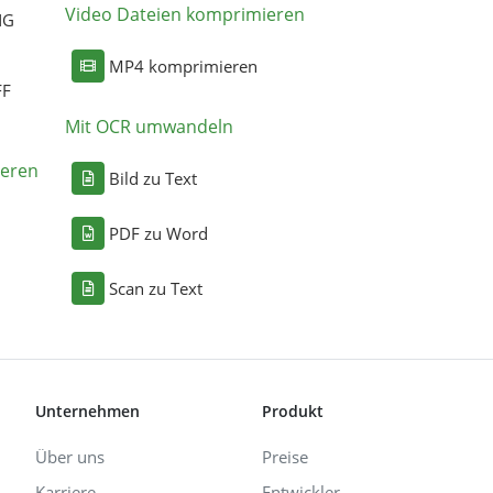
Video Dateien komprimieren
NG
MP4 komprimieren
FF
Mit OCR umwandeln
eren
Bild zu Text
PDF zu Word
Scan zu Text
Unternehmen
Produkt
Über uns
Preise
Karriere
Entwickler