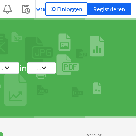
Einloggen
Registrieren
16
in
...
...
Werbung