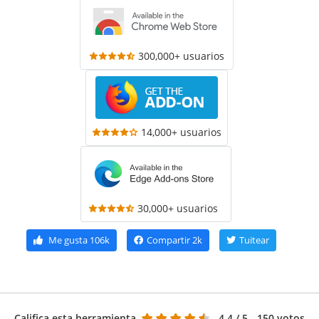
300,000+ usuarios
14,000+ usuarios
30,000+ usuarios
Me gusta
106k
Compartir
2k
Tuitear
Califica esta herramienta
4.4
/ 5 - 150 votos