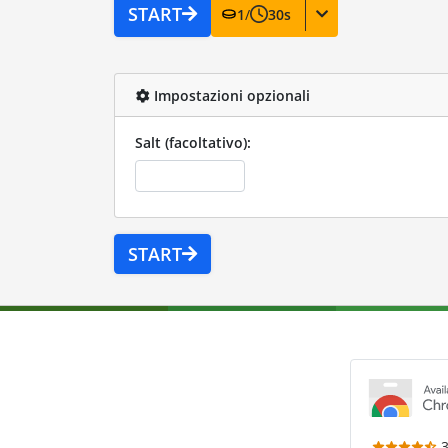
START
1
/
30
s
Impostazioni opzionali
Salt (facoltativo):
START