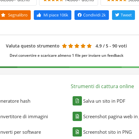
Segnalibro
Mi piace
106k
Condividi
2k
Tweet
Valuta questo strumento
4.9
/ 5 - 90 voti
Devi convertire e scaricare almeno 1 file per inviare un feedback
Strumenti di cattura online
neratore hash
Salva un sito in PDF
nvertitore di immagini
Screenshot pagina web in
nverti per software
Screenshot sito in PNG