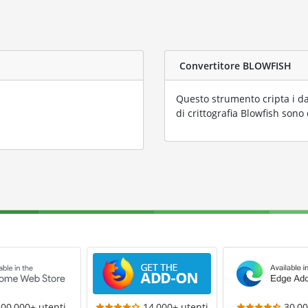
Convertitore BLOWFISH
Questo strumento cripta i dat
di crittografia Blowfish sono
300,000+ utenti
14,000+ utenti
30,00