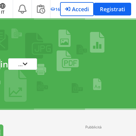
Accedi
Registrati
16
IT
in
...
Pubblicità