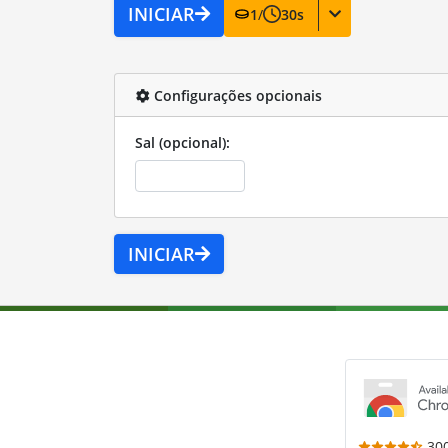
INICIAR
1
/
30
s
Configurações opcionais
Sal (opcional):
INICIAR
30