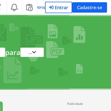
Entrar
Cadastre-se
16
T
para
...
Publicidade