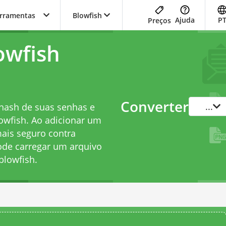
erramentas
Blowfish
Ajuda
P
Preços
owfish
Converter
...
 hash de suas senhas e
owfish. Ao adicionar um
mais seguro contra
pode carregar um arquivo
blowfish.