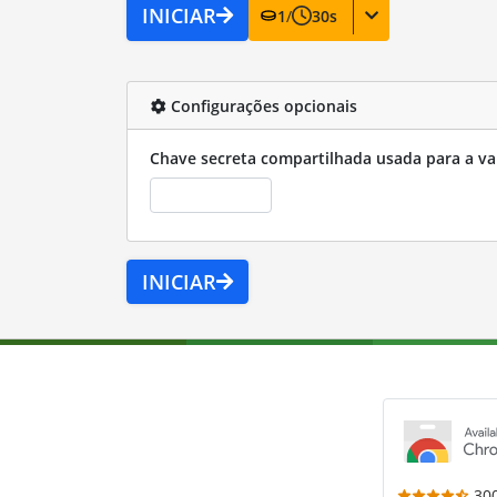
INICIAR
1
/
30
s
Configurações opcionais
Chave secreta compartilhada usada para a va
INICIAR
30