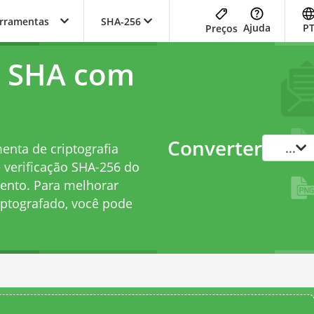
erramentas
SHA-256
Ajuda
P
Preços
h SHA com
Converter
...
nta de criptografia
e verificação SHA-256 do
mento. Para melhorar
iptografado, você pode