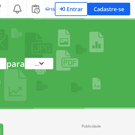
Entrar
Cadastre-se
16
T
para
...
Publicidade