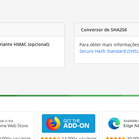
Conversor de SHA256
riante HMAC (opcional):
Para obter mais informações
Secure Hash Standard (SHS)
.
0,000+ usuários
14,000+ usuários
30,00