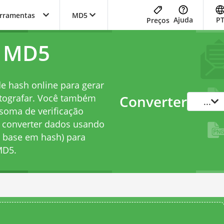
erramentas
MD5
Ajuda
P
Preços
h MD5
de hash online para gerar
tografar. Você também
Converter
...
soma de verificação
e converter dados usando
 base em hash) para
MD5.