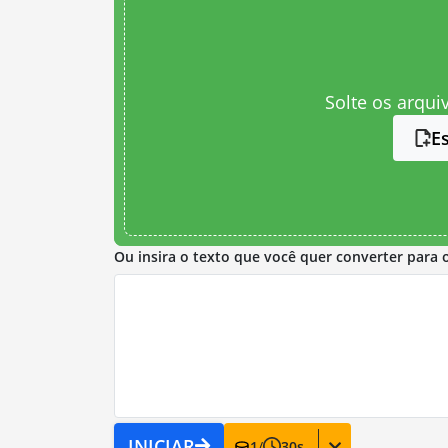
Solte os arqui
E
Ou insira o texto que você quer converter para 
INICIAR
1
/
30
s