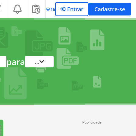
Entrar
Cadastre-se
16
T
para
...
Publicidade